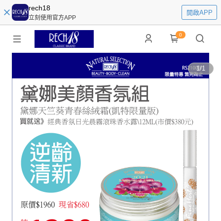
rech18
開啟APP
立刻使用官方APP
0
1
/
1