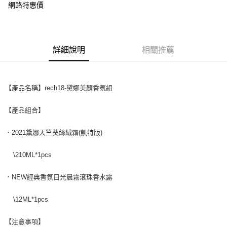
Apple Pay
網路特惠價
街口支付
AFTEE先享後付
詳細說明
相關推薦
相關說明
【關於「AFTEE先享後付」】
ATM付款
AFTEE先享後付是「在收到商品之後才付款」的支付方式。 讓您購物簡單
便利好安心！
【產品名稱】rech18-黛娜美顏香氛組
１．簡單：不需註冊會員、不需綁卡、不需儲值。
運送方式
２．便利：只要手機號碼，簡訊認證，即可結帳。
３．安心：先確認商品／服務後，再付款。
【產品組合】
全家付款取貨
每筆NT$150，滿NT$1,200(含以上)免運費
【「AFTEE先享後付」結帳流程】
．2021黛娜天竺葵絲絨霜(凱特版)
１．於結帳方式選擇「AFTEE先享後付」後，將跳轉至「AFTEE先享後付」
7-11付款取貨
結帳頁面，進行簡訊認證並確認金額後，即可完成結帳。
\210ML*1pcs
２．訂單成立數日內，您將收到繳費通知簡訊。
每筆NT$150，滿NT$1,200(含以上)免運費
３．收到繳費通知簡訊後14天內，點擊此簡訊中的連結，可透過四大超商／
ATM／網路銀行／等多元方式進行付款，方視為交易完成。
．NEW經典香氛日光晨霧滾珠香水露
宅配
※ 請注意：結帳手續完成當下不需立刻繳費，但若您需要取消訂單，請聯絡
每筆NT$150，滿NT$1,200(含以上)免運費
購買商品的店家。未經商家同意取消之訂單仍視為有效，需透過AFTEE先享
\12ML*1pcs
後付繳納相關費用。
※ 交易是否成功請以「AFTEE先享後付 」之結帳頁面顯示為準，若有關於
是否繳費成功／繳費後需取消欲退款等相關疑問，請聯繫「AFTEE先享後付
【注意事項】