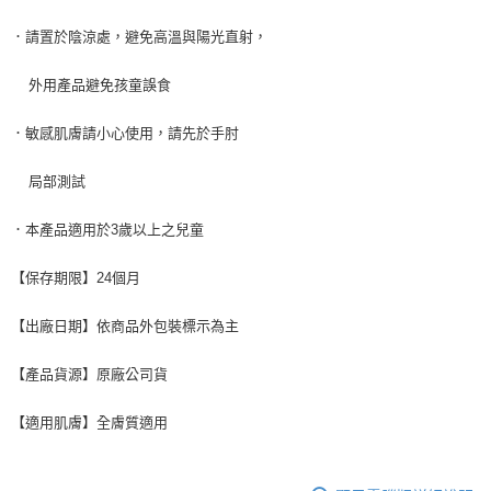
客戶支援中心」
https://netprotections.freshdesk.com/support/home
．請置於陰涼處，避免高溫與陽光直射，
【注意事項】
１．透過由恩沛科技股份有限公司提供之「AFTEE先享後付」服務完成之交
易，需依本服務之必要範圍內提供個人資料，並將交易相關給付款項請求債
外用產品避免孩童誤食
權轉讓予恩沛科技股份有限公司。
２．關於個人資料處理事宜，請瀏覽以下網址：
．敏感肌膚請小心使用，請先於手肘
https://aftee.tw/terms/#terms3
３．未成年的使用者請事先徵得法定代理人或監護人之同意方可使用
「AFTEE先享後付」，若未經同意申辦者引起之損失，本公司不負相關責
局部測試
任。
４．使用「AFTEE先享後付」時，將依據個別帳號之用戶狀況，依本公司即
．本產品適用於3歲以上之兒童
時審查核予不同之上限額度；若仍有額度不足之情形，本公司將視審查結果
請求用戶進行身份認證。
【保存期限】24個月
５．嚴禁一人註冊多個帳號或使用他人資訊註冊。若發現惡意使用之情形，
恩沛科技股份有限公司將有權停止該用戶之使用額度並採取法律行動。
【出廠日期】依商品外包裝標示為主
【產品貨源】原廠公司貨
【適用肌膚】全膚質適用