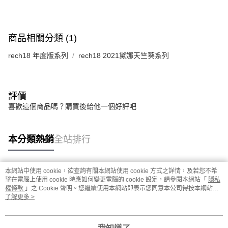
客戶支援中心」
https://netprotections.freshdesk.com/support/home
【注意事項】
１．透過由恩沛科技股份有限公司提供之「AFTEE先享後付」服務完成之交
商品相關分類 (1)
易，需依本服務之必要範圍內提供個人資料，並將交易相關給付款項請求債
權轉讓予恩沛科技股份有限公司。
rech18 年度版系列
rech18 2021黛娜天竺葵系列
２．關於個人資料處理事宜，請瀏覽以下網址：
https://aftee.tw/terms/#terms3
３．未成年的使用者請事先徵得法定代理人或監護人之同意方可使用
「AFTEE先享後付」，若未經同意申辦者引起之損失，本公司不負相關責
任。
評價
４．使用「AFTEE先享後付」時，將依據個別帳號之用戶狀況，依本公司即
喜歡這個商品嗎？購買後給他一個好評吧
時審查核予不同之上限額度；若仍有額度不足之情形，本公司將視審查結果
請求用戶進行身份認證。
５．嚴禁一人註冊多個帳號或使用他人資訊註冊。若發現惡意使用之情形，
本分類熱銷
全站排行
恩沛科技股份有限公司將有權停止該用戶之使用額度並採取法律行動。
本網站中使用 cookie，欲查詢有關本網站使用 cookie 方式之詳情，及若您不希
熱門標籤
望在電腦上使用 cookie 時應如何變更電腦的 cookie 設定，請參閱本網站「
隱私
權條款
」之 Cookie 聲明。您繼續使用本網站即表示您同意本公司得按本網站使
用條款之 Cookie 聲明使用 cookie。
了解更多 >