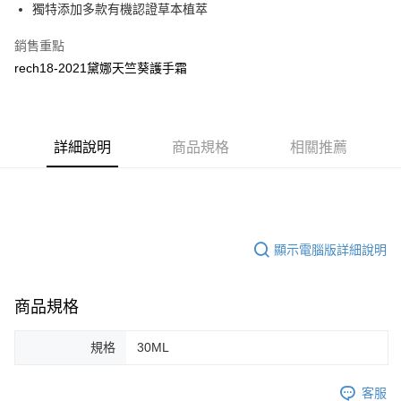
Apple Pay
獨特添加多款有機認證草本植萃
街口支付
銷售重點
rech18-2021黛娜天竺葵護手霜
AFTEE先享後付
相關說明
【關於「AFTEE先享後付」】
ATM付款
AFTEE先享後付是「在收到商品之後才付款」的支付方式。 讓您購物簡單
便利好安心！
詳細說明
商品規格
相關推薦
１．簡單：不需註冊會員、不需綁卡、不需儲值。
運送方式
２．便利：只要手機號碼，簡訊認證，即可結帳。
３．安心：先確認商品／服務後，再付款。
全家付款取貨
每筆NT$150，滿NT$1,200(含以上)免運費
【「AFTEE先享後付」結帳流程】
１．於結帳方式選擇「AFTEE先享後付」後，將跳轉至「AFTEE先享後付」
顯示電腦版詳細說明
7-11付款取貨
結帳頁面，進行簡訊認證並確認金額後，即可完成結帳。
２．訂單成立數日內，您將收到繳費通知簡訊。
每筆NT$150，滿NT$1,200(含以上)免運費
３．收到繳費通知簡訊後14天內，點擊此簡訊中的連結，可透過四大超商／
商品規格
ATM／網路銀行／等多元方式進行付款，方視為交易完成。
宅配
※ 請注意：結帳手續完成當下不需立刻繳費，但若您需要取消訂單，請聯絡
每筆NT$150，滿NT$1,200(含以上)免運費
購買商品的店家。未經商家同意取消之訂單仍視為有效，需透過AFTEE先享
規格
30ML
後付繳納相關費用。
※ 交易是否成功請以「AFTEE先享後付 」之結帳頁面顯示為準，若有關於
是否繳費成功／繳費後需取消欲退款等相關疑問，請聯繫「AFTEE先享後付
客服