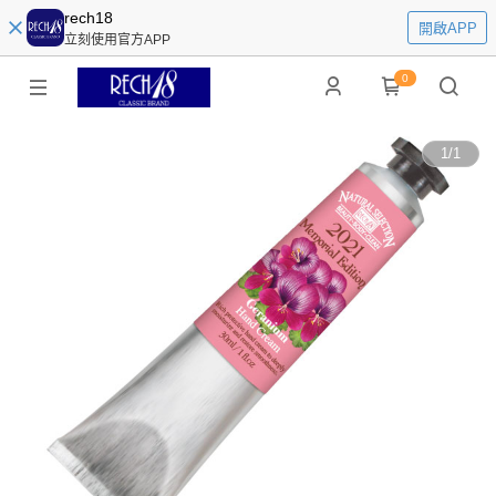
rech18
開啟APP
立刻使用官方APP
0
1
/
1