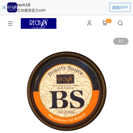
rech18
開啟APP
立刻使用官方APP
0
1
/
1