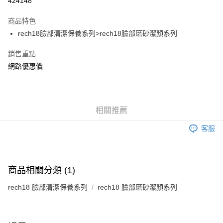
424148
LINE Pay
商品特色
Apple Pay
rech18臉部清潔保養系列>rech18臉部磨砂潔顏系列
街口支付
銷售重點
網路優惠價
AFTEE先享後付
相關說明
【關於「AFTEE先享後付」】
ATM付款
AFTEE先享後付是「在收到商品之後才付款」的支付方式。 讓您購物簡單
便利好安心！
相關推薦
１．簡單：不需註冊會員、不需綁卡、不需儲值。
運送方式
２．便利：只要手機號碼，簡訊認證，即可結帳。
客服
３．安心：先確認商品／服務後，再付款。
全家付款取貨
每筆NT$150，滿NT$1,200(含以上)免運費
【「AFTEE先享後付」結帳流程】
１．於結帳方式選擇「AFTEE先享後付」後，將跳轉至「AFTEE先享後付」
商品相關分類 (1)
7-11付款取貨
結帳頁面，進行簡訊認證並確認金額後，即可完成結帳。
２．訂單成立數日內，您將收到繳費通知簡訊。
每筆NT$150，滿NT$1,200(含以上)免運費
rech18 臉部清潔保養系列
rech18 臉部磨砂潔顏系列
３．收到繳費通知簡訊後14天內，點擊此簡訊中的連結，可透過四大超商／
ATM／網路銀行／等多元方式進行付款，方視為交易完成。
宅配
※ 請注意：結帳手續完成當下不需立刻繳費，但若您需要取消訂單，請聯絡
每筆NT$150，滿NT$1,200(含以上)免運費
購買商品的店家。未經商家同意取消之訂單仍視為有效，需透過AFTEE先享