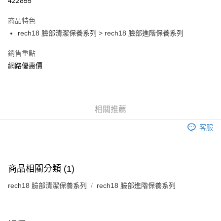
422855
LINE Pay
商品特色
Apple Pay
rech18 臉部清潔保養系列 > rech18 臉部進階保養系列
街口支付
銷售重點
網路優惠價
AFTEE先享後付
相關說明
【關於「AFTEE先享後付」】
ATM付款
AFTEE先享後付是「在收到商品之後才付款」的支付方式。 讓您購物簡單
便利好安心！
相關推薦
１．簡單：不需註冊會員、不需綁卡、不需儲值。
運送方式
２．便利：只要手機號碼，簡訊認證，即可結帳。
客服
３．安心：先確認商品／服務後，再付款。
全家付款取貨
每筆NT$150，滿NT$1,200(含以上)免運費
【「AFTEE先享後付」結帳流程】
１．於結帳方式選擇「AFTEE先享後付」後，將跳轉至「AFTEE先享後付」
商品相關分類 (1)
7-11付款取貨
結帳頁面，進行簡訊認證並確認金額後，即可完成結帳。
２．訂單成立數日內，您將收到繳費通知簡訊。
每筆NT$150，滿NT$1,200(含以上)免運費
rech18 臉部清潔保養系列
rech18 臉部進階保養系列
３．收到繳費通知簡訊後14天內，點擊此簡訊中的連結，可透過四大超商／
ATM／網路銀行／等多元方式進行付款，方視為交易完成。
宅配
※ 請注意：結帳手續完成當下不需立刻繳費，但若您需要取消訂單，請聯絡
每筆NT$150，滿NT$1,200(含以上)免運費
購買商品的店家。未經商家同意取消之訂單仍視為有效，需透過AFTEE先享