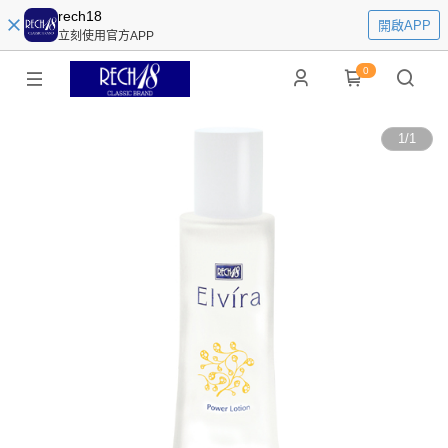
rech18
開啟APP
立刻使用官方APP
0
1
/
1