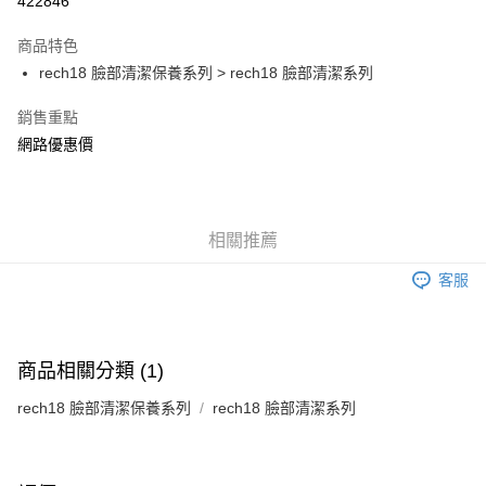
422846
LINE Pay
商品特色
Apple Pay
rech18 臉部清潔保養系列 > rech18 臉部清潔系列
街口支付
銷售重點
網路優惠價
AFTEE先享後付
相關說明
【關於「AFTEE先享後付」】
ATM付款
AFTEE先享後付是「在收到商品之後才付款」的支付方式。 讓您購物簡單
便利好安心！
相關推薦
１．簡單：不需註冊會員、不需綁卡、不需儲值。
運送方式
２．便利：只要手機號碼，簡訊認證，即可結帳。
客服
３．安心：先確認商品／服務後，再付款。
全家付款取貨
每筆NT$150，滿NT$1,200(含以上)免運費
【「AFTEE先享後付」結帳流程】
１．於結帳方式選擇「AFTEE先享後付」後，將跳轉至「AFTEE先享後付」
商品相關分類 (1)
7-11付款取貨
結帳頁面，進行簡訊認證並確認金額後，即可完成結帳。
２．訂單成立數日內，您將收到繳費通知簡訊。
每筆NT$150，滿NT$1,200(含以上)免運費
rech18 臉部清潔保養系列
rech18 臉部清潔系列
３．收到繳費通知簡訊後14天內，點擊此簡訊中的連結，可透過四大超商／
ATM／網路銀行／等多元方式進行付款，方視為交易完成。
宅配
※ 請注意：結帳手續完成當下不需立刻繳費，但若您需要取消訂單，請聯絡
每筆NT$150，滿NT$1,200(含以上)免運費
購買商品的店家。未經商家同意取消之訂單仍視為有效，需透過AFTEE先享