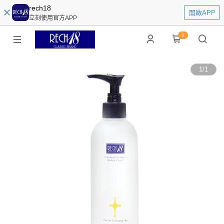
rech18
開啟APP
立刻使用官方APP
0
1
/
1