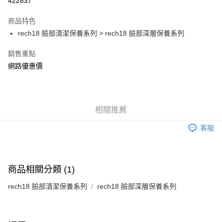
422837
LINE Pay
商品特色
Apple Pay
rech18 臉部清潔保養系列 > rech18 臉部深層保養系列
街口支付
銷售重點
網路優惠價
AFTEE先享後付
相關說明
【關於「AFTEE先享後付」】
ATM付款
AFTEE先享後付是「在收到商品之後才付款」的支付方式。 讓您購物簡單
便利好安心！
相關推薦
１．簡單：不需註冊會員、不需綁卡、不需儲值。
運送方式
２．便利：只要手機號碼，簡訊認證，即可結帳。
客服
３．安心：先確認商品／服務後，再付款。
全家付款取貨
每筆NT$150，滿NT$1,200(含以上)免運費
【「AFTEE先享後付」結帳流程】
１．於結帳方式選擇「AFTEE先享後付」後，將跳轉至「AFTEE先享後付」
商品相關分類 (1)
7-11付款取貨
結帳頁面，進行簡訊認證並確認金額後，即可完成結帳。
２．訂單成立數日內，您將收到繳費通知簡訊。
每筆NT$150，滿NT$1,200(含以上)免運費
rech18 臉部清潔保養系列
rech18 臉部深層保養系列
３．收到繳費通知簡訊後14天內，點擊此簡訊中的連結，可透過四大超商／
ATM／網路銀行／等多元方式進行付款，方視為交易完成。
宅配
※ 請注意：結帳手續完成當下不需立刻繳費，但若您需要取消訂單，請聯絡
每筆NT$150，滿NT$1,200(含以上)免運費
購買商品的店家。未經商家同意取消之訂單仍視為有效，需透過AFTEE先享