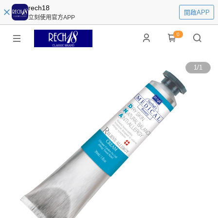
rech18
開啟APP
立刻使用官方APP
0
1
/
1