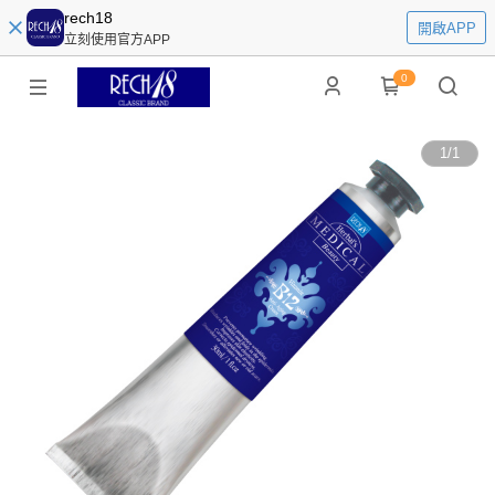
rech18
開啟APP
立刻使用官方APP
0
1
/
1