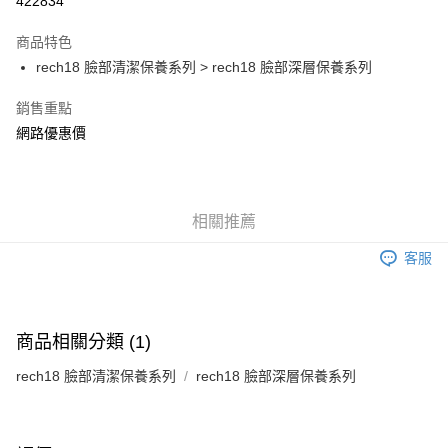
422834
LINE Pay
商品特色
Apple Pay
rech18 臉部清潔保養系列 > rech18 臉部深層保養系列
街口支付
銷售重點
網路優惠價
AFTEE先享後付
相關說明
【關於「AFTEE先享後付」】
ATM付款
AFTEE先享後付是「在收到商品之後才付款」的支付方式。 讓您購物簡單
便利好安心！
相關推薦
１．簡單：不需註冊會員、不需綁卡、不需儲值。
運送方式
２．便利：只要手機號碼，簡訊認證，即可結帳。
客服
３．安心：先確認商品／服務後，再付款。
全家付款取貨
每筆NT$150，滿NT$1,200(含以上)免運費
【「AFTEE先享後付」結帳流程】
１．於結帳方式選擇「AFTEE先享後付」後，將跳轉至「AFTEE先享後付」
商品相關分類 (1)
7-11付款取貨
結帳頁面，進行簡訊認證並確認金額後，即可完成結帳。
２．訂單成立數日內，您將收到繳費通知簡訊。
每筆NT$150，滿NT$1,200(含以上)免運費
rech18 臉部清潔保養系列
rech18 臉部深層保養系列
３．收到繳費通知簡訊後14天內，點擊此簡訊中的連結，可透過四大超商／
ATM／網路銀行／等多元方式進行付款，方視為交易完成。
宅配
※ 請注意：結帳手續完成當下不需立刻繳費，但若您需要取消訂單，請聯絡
每筆NT$150，滿NT$1,200(含以上)免運費
購買商品的店家。未經商家同意取消之訂單仍視為有效，需透過AFTEE先享