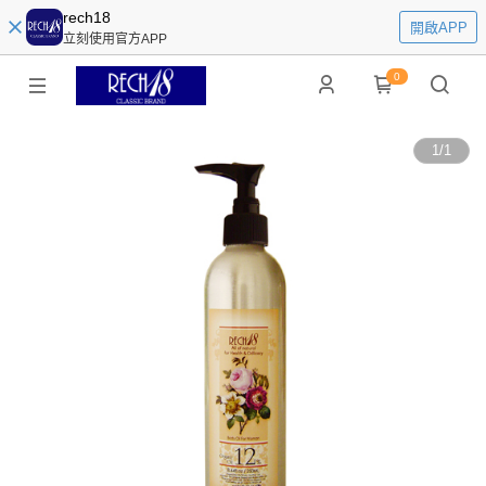
rech18
開啟APP
立刻使用官方APP
0
1
/
1