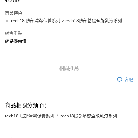
422759
LINE Pay
商品特色
Apple Pay
rech18 臉部清潔保養系列 > rech18臉部基礎全能乳液系列
街口支付
銷售重點
網路優惠價
AFTEE先享後付
相關說明
【關於「AFTEE先享後付」】
ATM付款
AFTEE先享後付是「在收到商品之後才付款」的支付方式。 讓您購物簡單
便利好安心！
相關推薦
１．簡單：不需註冊會員、不需綁卡、不需儲值。
運送方式
２．便利：只要手機號碼，簡訊認證，即可結帳。
客服
３．安心：先確認商品／服務後，再付款。
全家付款取貨
每筆NT$150，滿NT$1,200(含以上)免運費
【「AFTEE先享後付」結帳流程】
１．於結帳方式選擇「AFTEE先享後付」後，將跳轉至「AFTEE先享後付」
商品相關分類 (1)
7-11付款取貨
結帳頁面，進行簡訊認證並確認金額後，即可完成結帳。
２．訂單成立數日內，您將收到繳費通知簡訊。
每筆NT$150，滿NT$1,200(含以上)免運費
rech18 臉部清潔保養系列
rech18臉部基礎全能乳液系列
３．收到繳費通知簡訊後14天內，點擊此簡訊中的連結，可透過四大超商／
ATM／網路銀行／等多元方式進行付款，方視為交易完成。
宅配
※ 請注意：結帳手續完成當下不需立刻繳費，但若您需要取消訂單，請聯絡
每筆NT$150，滿NT$1,200(含以上)免運費
購買商品的店家。未經商家同意取消之訂單仍視為有效，需透過AFTEE先享