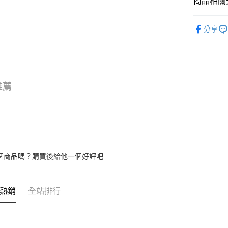
商品相關分
相關說明
【關於「A
rech18
ATM付款
AFTEE
分享
便利好安
１．簡單
２．便利
運送方式
３．安心
全家付款
【「AFT
推薦
每筆NT$1
１．於結帳
付」結帳
7-11付款
２．訂單
３．收到繳
每筆NT$1
／ATM／
※ 請注意
宅配
絡購買商品
先享後付
每筆NT$1
個商品嗎？購買後給他一個好評吧
※ 交易是
是否繳費成
付客戶支
熱銷
全站排行
【注意事
１．透過由
交易，需
求債權轉