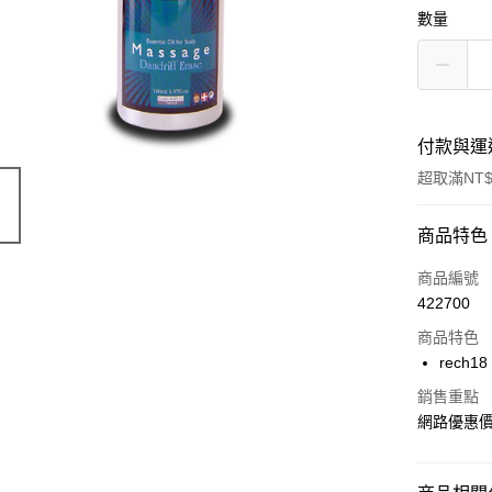
數量
付款與運
超取滿NT$
付款方式
商品特色
信用卡一
商品編號
422700
超商取貨
商品特色
LINE Pay
rech
Apple Pay
銷售重點
網路優惠
街口支付
AFTEE先