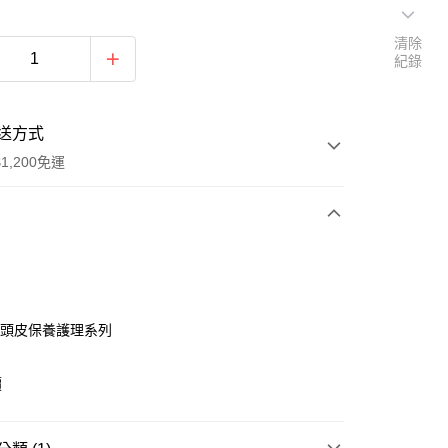
清除
紀錄
送方式
1,200免運
次付款
付款
18 頭皮保養護理系列
價
享後付