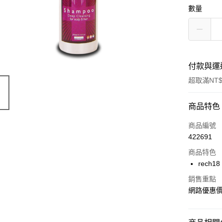
數量
付款與運
超取滿NT$
付款方式
商品特色
信用卡一
商品編號
422691
超商取貨
商品特色
LINE Pay
rech
Apple Pay
銷售重點
網路優惠
街口支付
AFTEE先