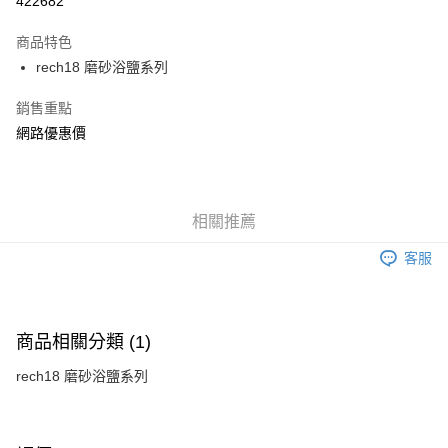
422682
LINE Pay
商品特色
Apple Pay
rech18 磨砂浴鹽系列
街口支付
銷售重點
網路優惠價
AFTEE先享後付
相關說明
【關於「AFTEE先享後付」】
ATM付款
AFTEE先享後付是「在收到商品之後才付款」的支付方式。 讓您購物簡單
便利好安心！
相關推薦
１．簡單：不需註冊會員、不需綁卡、不需儲值。
運送方式
２．便利：只要手機號碼，簡訊認證，即可結帳。
客服
３．安心：先確認商品／服務後，再付款。
全家付款取貨
每筆NT$150，滿NT$1,200(含以上)免運費
【「AFTEE先享後付」結帳流程】
１．於結帳方式選擇「AFTEE先享後付」後，將跳轉至「AFTEE先享後付」
商品相關分類 (1)
7-11付款取貨
結帳頁面，進行簡訊認證並確認金額後，即可完成結帳。
２．訂單成立數日內，您將收到繳費通知簡訊。
每筆NT$150，滿NT$1,200(含以上)免運費
rech18 磨砂浴鹽系列
３．收到繳費通知簡訊後14天內，點擊此簡訊中的連結，可透過四大超商／
ATM／網路銀行／等多元方式進行付款，方視為交易完成。
宅配
※ 請注意：結帳手續完成當下不需立刻繳費，但若您需要取消訂單，請聯絡
每筆NT$150，滿NT$1,200(含以上)免運費
購買商品的店家。未經商家同意取消之訂單仍視為有效，需透過AFTEE先享