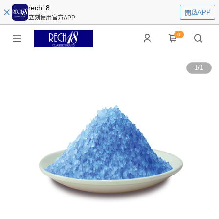
rech18
開啟APP
立刻使用官方APP
0
1
/
1