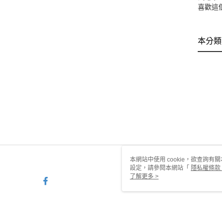
喜歡這
本分類
本網站中使用 cookie，欲查詢有關
設定，請參閱本網站「
隱私權條款
使用 cookie。
了解更多 >