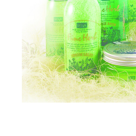
https://aft
３．未成
「AFTE
任。
４．使用「
即時審查
結果請求
５．嚴禁
形，恩沛
動。