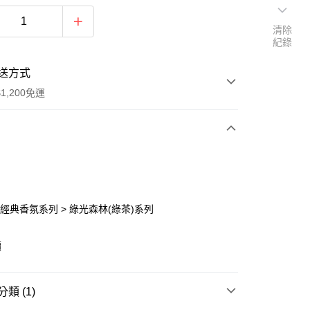
清除
紀錄
送方式
1,200免運
次付款
付款
18 經典香氛系列 > 綠光森林(綠茶)系列
價
享後付
類 (1)