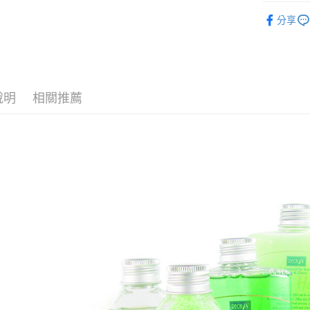
【關於「A
rech18
ATM付款
AFTEE
分享
便利好安
１．簡單
２．便利
運送方式
３．安心
全家付款
【「AFT
說明
相關推薦
每筆NT$1
１．於結帳
付」結帳
7-11付款
２．訂單
３．收到繳
每筆NT$1
／ATM／
※ 請注意
宅配
絡購買商品
先享後付
每筆NT$1
※ 交易是
是否繳費成
付客戶支
【注意事
１．透過由
交易，需
求債權轉
２．關於