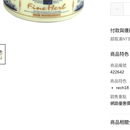
付款與運
超取滿NT$
付款方式
商品特色
信用卡一
商品編號
422642
超商取貨
商品特色
LINE Pay
rech
Apple Pay
銷售重點
網路優惠
街口支付
AFTEE先
商品相關分
相關說明