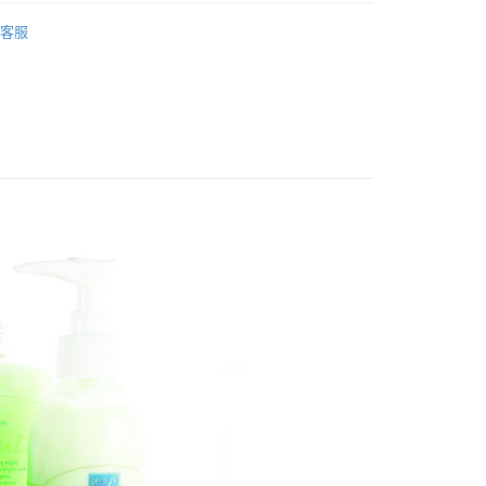
FTEE先享後付」】
 經典香氛系列
綠光森林(綠茶)系列
先享後付是「在收到商品之後才付款」的支付方式。 讓您購物簡單
客服
心！
：不需註冊會員、不需綁卡、不需儲值。
：只要手機號碼，簡訊認證，即可結帳。
：先確認商品／服務後，再付款。
取貨
EE先享後付」結帳流程】
50，滿NT$1,200(含以上)免運費
方式選擇「AFTEE先享後付」後，將跳轉至「AFTEE先享後
頁面，進行簡訊認證並確認金額後，即可完成結帳。
取貨
成立數日內，您將收到繳費通知簡訊。
費通知簡訊後14天內，點擊此簡訊中的連結，可透過四大超商
50，滿NT$1,200(含以上)免運費
網路銀行／等多元方式進行付款，方視為交易完成。
：結帳手續完成當下不需立刻繳費，但若您需要取消訂單，請聯
的店家。未經商家同意取消之訂單仍視為有效，需透過AFTEE
繳納相關費用。
50，滿NT$1,200(含以上)免運費
否成功請以「AFTEE先享後付 」之結帳頁面顯示為準，若有關於
功／繳費後需取消欲退款等相關疑問，請聯繫「AFTEE先享後
援中心」
https://netprotections.freshdesk.com/support/home
項】
恩沛科技股份有限公司提供之「AFTEE先享後付」服務完成之
依本服務之必要範圍內提供個人資料，並將交易相關給付款項請
讓予恩沛科技股份有限公司。
個人資料處理事宜，請瀏覽以下網址：