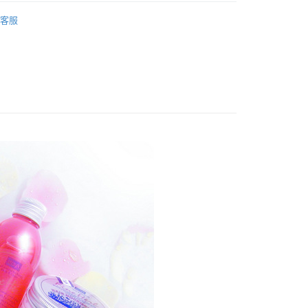
FTEE先享後付」】
 經典香氛系列
真愛霓虹(櫻花)系列
先享後付是「在收到商品之後才付款」的支付方式。 讓您購物簡單
客服
心！
：不需註冊會員、不需綁卡、不需儲值。
：只要手機號碼，簡訊認證，即可結帳。
：先確認商品／服務後，再付款。
取貨
EE先享後付」結帳流程】
50，滿NT$1,200(含以上)免運費
方式選擇「AFTEE先享後付」後，將跳轉至「AFTEE先享後
頁面，進行簡訊認證並確認金額後，即可完成結帳。
取貨
成立數日內，您將收到繳費通知簡訊。
費通知簡訊後14天內，點擊此簡訊中的連結，可透過四大超商
50，滿NT$1,200(含以上)免運費
網路銀行／等多元方式進行付款，方視為交易完成。
：結帳手續完成當下不需立刻繳費，但若您需要取消訂單，請聯
的店家。未經商家同意取消之訂單仍視為有效，需透過AFTEE
繳納相關費用。
50，滿NT$1,200(含以上)免運費
否成功請以「AFTEE先享後付 」之結帳頁面顯示為準，若有關於
功／繳費後需取消欲退款等相關疑問，請聯繫「AFTEE先享後
援中心」
https://netprotections.freshdesk.com/support/home
項】
恩沛科技股份有限公司提供之「AFTEE先享後付」服務完成之
依本服務之必要範圍內提供個人資料，並將交易相關給付款項請
讓予恩沛科技股份有限公司。
個人資料處理事宜，請瀏覽以下網址：