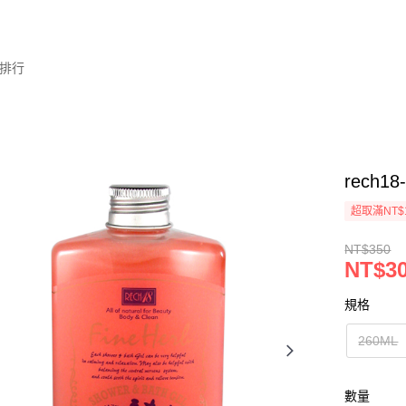
排行
rech
超取滿NT$
NT$350
NT$3
規格
260ML
數量