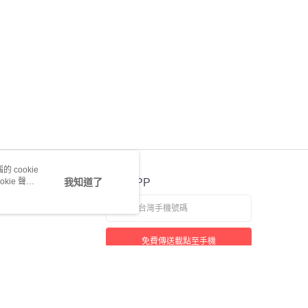
 cookie
kie 聲明
我知道了
官方APP
免費傳送載點至手機
若接到可疑電話，請洽詢165反詐騙專線