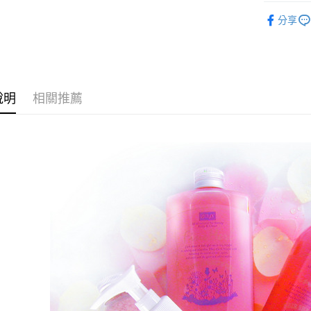
【關於「A
rech18
ATM付款
AFTEE
分享
便利好安
１．簡單
２．便利
運送方式
３．安心
全家付款
【「AFT
說明
相關推薦
每筆NT$1
１．於結帳
付」結帳
7-11付款
２．訂單
３．收到繳
每筆NT$1
／ATM／
※ 請注意
宅配
絡購買商品
先享後付
每筆NT$1
※ 交易是
是否繳費成
付客戶支
【注意事
１．透過由
交易，需
求債權轉
２．關於