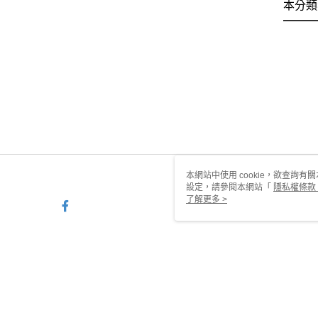
本分類
本網站中使用 cookie，欲查詢有關
設定，請參閱本網站「
隱私權條款
使用 cookie。
了解更多 >