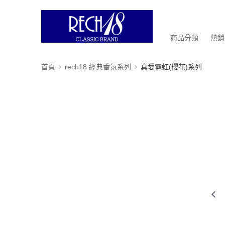
商品分類
熱銷
首頁
rech18 經典香氛系列
真愛霓虹(櫻花)系列