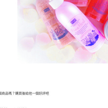
https://aft
３．未成
「AFTE
任。
４．使用「
即時審查
結果請求
５．嚴禁
形，恩沛
動。
個商品嗎？購買後給他一個好評吧