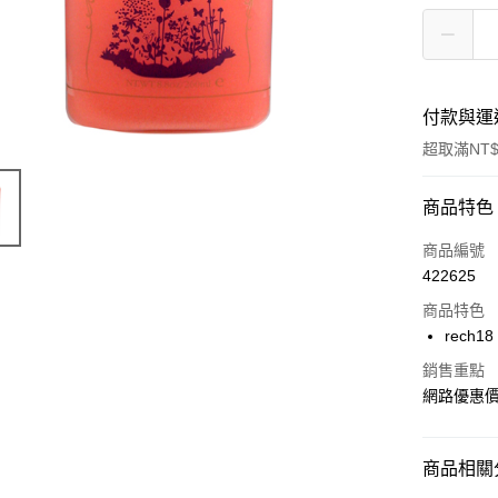
付款與運
超取滿NT$
付款方式
商品特色
信用卡一
商品編號
422625
超商取貨
商品特色
LINE Pay
rech
Apple Pay
銷售重點
網路優惠
街口支付
AFTEE先
商品相關分
相關說明