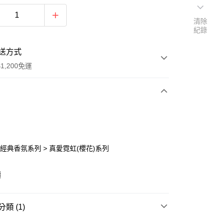
清除
紀錄
送方式
1,200免運
次付款
付款
18 經典香氛系列 > 真愛霓虹(櫻花)系列
價
享後付
類 (1)