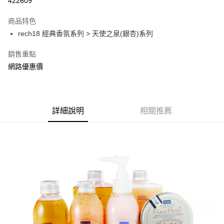
422609
LINE Pay
商品特色
Apple Pay
rech18 經典香氛系列 > 天使之泉(銀杏)系列
街口支付
銷售重點
網路優惠價
AFTEE先享後付
相關說明
【關於「AFTEE先享後付」】
ATM付款
AFTEE先享後付是「在收到商品之後才付款」的支付方式。 讓您購物簡單
便利好安心！
詳細說明
相關推薦
１．簡單：不需註冊會員、不需綁卡、不需儲值。
運送方式
２．便利：只要手機號碼，簡訊認證，即可結帳。
３．安心：先確認商品／服務後，再付款。
全家付款取貨
每筆NT$150，滿NT$1,200(含以上)免運費
【「AFTEE先享後付」結帳流程】
１．於結帳方式選擇「AFTEE先享後付」後，將跳轉至「AFTEE先享後付」
7-11付款取貨
結帳頁面，進行簡訊認證並確認金額後，即可完成結帳。
２．訂單成立數日內，您將收到繳費通知簡訊。
每筆NT$150，滿NT$1,200(含以上)免運費
３．收到繳費通知簡訊後14天內，點擊此簡訊中的連結，可透過四大超商／
ATM／網路銀行／等多元方式進行付款，方視為交易完成。
宅配
※ 請注意：結帳手續完成當下不需立刻繳費，但若您需要取消訂單，請聯絡
每筆NT$150，滿NT$1,200(含以上)免運費
購買商品的店家。未經商家同意取消之訂單仍視為有效，需透過AFTEE先享