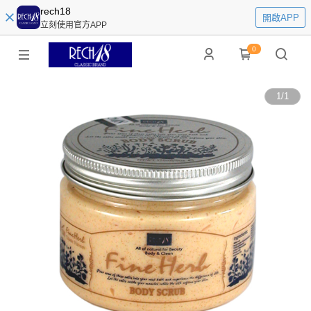
rech18
開啟APP
立刻使用官方APP
0
1
/
1