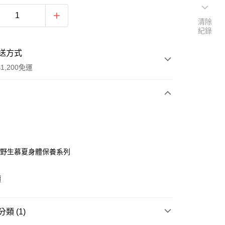
清除
紀錄
送方式
1,200免運
次付款
付款
18 野生慕夏身體保養系列
價
享後付
類 (1)