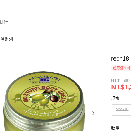
排行
欖潤澤系列
rech
超取滿NT$
NT$1,580
NT$1,
規格
260ML
數量