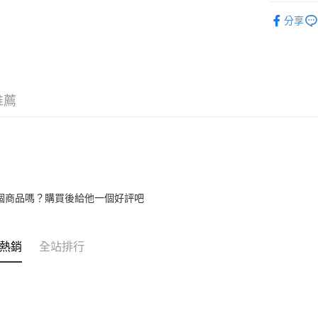
【關於「A
rech1
ATM付款
AFTEE
分享
便利好安
１．簡單
２．便利
運送方式
３．安心
全家付款
【「AFT
推薦
每筆NT$1
１．於結帳
付」結帳
7-11付款
２．訂單
３．收到繳
每筆NT$1
／ATM／
※ 請注意
宅配
絡購買商品
先享後付
每筆NT$1
個商品嗎？購買後給他一個好評吧
※ 交易是
是否繳費成
付客戶支
熱銷
全站排行
【注意事
１．透過由
交易，需
求債權轉
２．關於