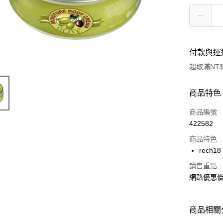
付款與運
超取滿NT$
付款方式
商品特色
信用卡一
商品編號
422582
超商取貨
商品特色
LINE Pay
rech
Apple Pay
銷售重點
網路優惠
街口支付
AFTEE先
商品相關分
相關說明