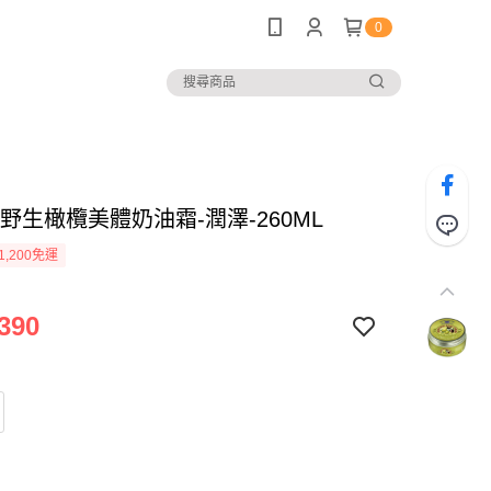
0
18-野生橄欖美體奶油霜-潤澤-260ML
1,200免運
390