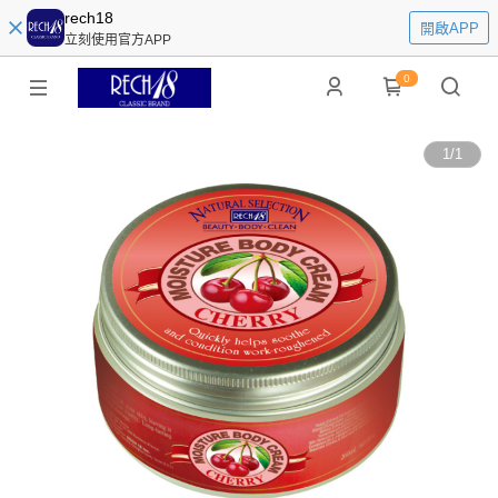
rech18
開啟APP
立刻使用官方APP
0
1
/
1