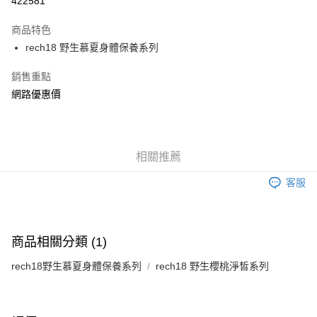
422581
LINE Pay
商品特色
Apple Pay
rech18 野生慕夏身體保養系列
街口支付
銷售重點
網路優惠價
AFTEE先享後付
相關說明
【關於「AFTEE先享後付」】
ATM付款
AFTEE先享後付是「在收到商品之後才付款」的支付方式。 讓您購物簡單
便利好安心！
相關推薦
１．簡單：不需註冊會員、不需綁卡、不需儲值。
運送方式
２．便利：只要手機號碼，簡訊認證，即可結帳。
客服
３．安心：先確認商品／服務後，再付款。
全家付款取貨
每筆NT$150，滿NT$1,200(含以上)免運費
【「AFTEE先享後付」結帳流程】
１．於結帳方式選擇「AFTEE先享後付」後，將跳轉至「AFTEE先享後付」
商品相關分類 (1)
7-11付款取貨
結帳頁面，進行簡訊認證並確認金額後，即可完成結帳。
２．訂單成立數日內，您將收到繳費通知簡訊。
每筆NT$150，滿NT$1,200(含以上)免運費
rech18野生慕夏身體保養系列
rech18 野生櫻桃淨皙系列
３．收到繳費通知簡訊後14天內，點擊此簡訊中的連結，可透過四大超商／
ATM／網路銀行／等多元方式進行付款，方視為交易完成。
宅配
※ 請注意：結帳手續完成當下不需立刻繳費，但若您需要取消訂單，請聯絡
每筆NT$150，滿NT$1,200(含以上)免運費
購買商品的店家。未經商家同意取消之訂單仍視為有效，需透過AFTEE先享