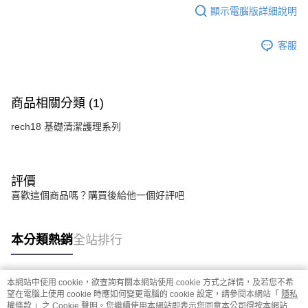
後付繳納相關費用。
顯示電腦版詳細說明
※ 交易是否成功請以「AFTEE先享後付 」之結帳頁面顯示為準，若有關於
是否繳費成功／繳費後需取消欲退款等相關疑問，請聯繫「AFTEE先享後付
客戶支援中心」
https://netprotections.freshdesk.com/support/home
客服
【注意事項】
１．透過由恩沛科技股份有限公司提供之「AFTEE先享後付」服務完成之交
易，需依本服務之必要範圍內提供個人資料，並將交易相關給付款項請求債
商品相關分類 (1)
權轉讓予恩沛科技股份有限公司。
２．關於個人資料處理事宜，請瀏覽以下網址：
rech18 基礎清潔護理系列
https://aftee.tw/terms/#terms3
３．未成年的使用者請事先徵得法定代理人或監護人之同意方可使用
「AFTEE先享後付」，若未經同意申辦者引起之損失，本公司不負相關責
任。
４．使用「AFTEE先享後付」時，將依據個別帳號之用戶狀況，依本公司即
評價
時審查核予不同之上限額度；若仍有額度不足之情形，本公司將視審查結果
喜歡這個商品嗎？購買後給他一個好評吧
請求用戶進行身份認證。
５．嚴禁一人註冊多個帳號或使用他人資訊註冊。若發現惡意使用之情形，
恩沛科技股份有限公司將有權停止該用戶之使用額度並採取法律行動。
本分類熱銷
全站排行
本網站中使用 cookie，欲查詢有關本網站使用 cookie 方式之詳情，及若您不希
熱門標籤
望在電腦上使用 cookie 時應如何變更電腦的 cookie 設定，請參閱本網站「
隱私
權條款
」之 Cookie 聲明。您繼續使用本網站即表示您同意本公司得按本網站使