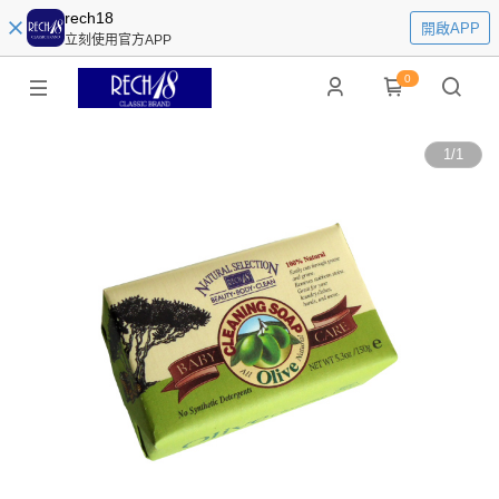
rech18
開啟APP
立刻使用官方APP
0
1
/
1