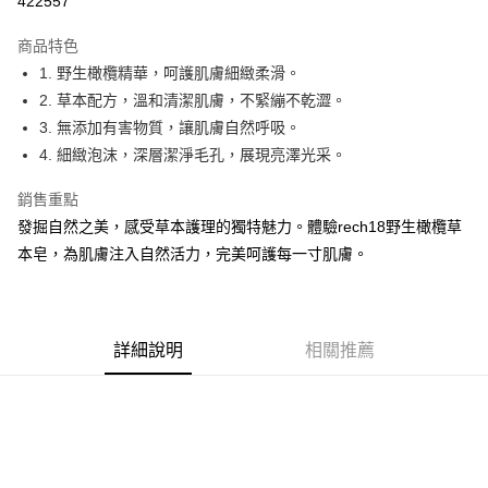
422557
LINE Pay
商品特色
Apple Pay
1. 野生橄欖精華，呵護肌膚細緻柔滑。
2. 草本配方，溫和清潔肌膚，不緊繃不乾澀。
街口支付
3. 無添加有害物質，讓肌膚自然呼吸。
AFTEE先享後付
4. 細緻泡沫，深層潔淨毛孔，展現亮澤光采。
相關說明
銷售重點
【關於「AFTEE先享後付」】
ATM付款
AFTEE先享後付是「在收到商品之後才付款」的支付方式。 讓您購物簡單
發掘自然之美，感受草本護理的獨特魅力。體驗rech18野生橄欖草
便利好安心！
本皂，為肌膚注入自然活力，完美呵護每一寸肌膚。
１．簡單：不需註冊會員、不需綁卡、不需儲值。
運送方式
２．便利：只要手機號碼，簡訊認證，即可結帳。
３．安心：先確認商品／服務後，再付款。
全家付款取貨
每筆NT$150，滿NT$1,200(含以上)免運費
【「AFTEE先享後付」結帳流程】
詳細說明
相關推薦
１．於結帳方式選擇「AFTEE先享後付」後，將跳轉至「AFTEE先享後付」
7-11付款取貨
結帳頁面，進行簡訊認證並確認金額後，即可完成結帳。
２．訂單成立數日內，您將收到繳費通知簡訊。
每筆NT$150，滿NT$1,200(含以上)免運費
３．收到繳費通知簡訊後14天內，點擊此簡訊中的連結，可透過四大超商／
ATM／網路銀行／等多元方式進行付款，方視為交易完成。
宅配
※ 請注意：結帳手續完成當下不需立刻繳費，但若您需要取消訂單，請聯絡
每筆NT$150，滿NT$1,200(含以上)免運費
購買商品的店家。未經商家同意取消之訂單仍視為有效，需透過AFTEE先享