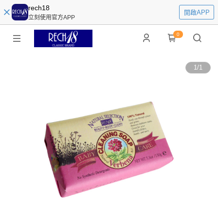
rech18
開啟APP
立刻使用官方APP
0
1
/
1