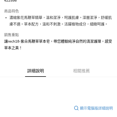
422556
LINE Pay
商品特色
Apple Pay
濃縮紫花馬鞭草精華，溫和潔淨，呵護肌膚。深層潔淨，舒緩肌
膚不適。草本配方，溫和不刺激。活躍植物成分，細緻呵護。
街口支付
銷售重點
AFTEE先享後付
讓rech18-紫朵馬鞭草草本皂，帶您體驗純淨自然的清潔護理，感受
相關說明
草本之美！
【關於「AFTEE先享後付」】
ATM付款
AFTEE先享後付是「在收到商品之後才付款」的支付方式。 讓您購物簡單
便利好安心！
１．簡單：不需註冊會員、不需綁卡、不需儲值。
運送方式
２．便利：只要手機號碼，簡訊認證，即可結帳。
詳細說明
相關推薦
３．安心：先確認商品／服務後，再付款。
全家付款取貨
每筆NT$150，滿NT$1,200(含以上)免運費
【「AFTEE先享後付」結帳流程】
１．於結帳方式選擇「AFTEE先享後付」後，將跳轉至「AFTEE先享後付」
7-11付款取貨
結帳頁面，進行簡訊認證並確認金額後，即可完成結帳。
２．訂單成立數日內，您將收到繳費通知簡訊。
每筆NT$150，滿NT$1,200(含以上)免運費
３．收到繳費通知簡訊後14天內，點擊此簡訊中的連結，可透過四大超商／
ATM／網路銀行／等多元方式進行付款，方視為交易完成。
宅配
顯示電腦版詳細說明
※ 請注意：結帳手續完成當下不需立刻繳費，但若您需要取消訂單，請聯絡
每筆NT$150，滿NT$1,200(含以上)免運費
購買商品的店家。未經商家同意取消之訂單仍視為有效，需透過AFTEE先享