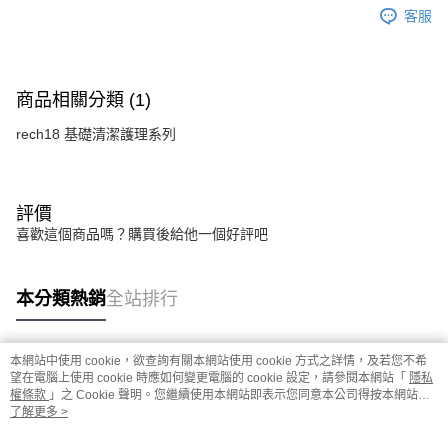
後付繳納相關費用。
客服
※ 交易是否成功請以「AFTEE先享後付 」之結帳頁面顯示為準，若有關於
是否繳費成功／繳費後需取消欲退款等相關疑問，請聯繫「AFTEE先享後付
客戶支援中心」
https://netprotections.freshdesk.com/support/home
【注意事項】
商品相關分類 (1)
１．透過由恩沛科技股份有限公司提供之「AFTEE先享後付」服務完成之交
易，需依本服務之必要範圍內提供個人資料，並將交易相關給付款項請求債
rech18 基礎清潔護理系列
權轉讓予恩沛科技股份有限公司。
２．關於個人資料處理事宜，請瀏覽以下網址：
https://aftee.tw/terms/#terms3
３．未成年的使用者請事先徵得法定代理人或監護人之同意方可使用
評價
「AFTEE先享後付」，若未經同意申辦者引起之損失，本公司不負相關責
喜歡這個商品嗎？購買後給他一個好評吧
任。
４．使用「AFTEE先享後付」時，將依據個別帳號之用戶狀況，依本公司即
時審查核予不同之上限額度；若仍有額度不足之情形，本公司將視審查結果
請求用戶進行身份認證。
本分類熱銷
全站排行
５．嚴禁一人註冊多個帳號或使用他人資訊註冊。若發現惡意使用之情形，
恩沛科技股份有限公司將有權停止該用戶之使用額度並採取法律行動。
本網站中使用 cookie，欲查詢有關本網站使用 cookie 方式之詳情，及若您不希
熱門標籤
望在電腦上使用 cookie 時應如何變更電腦的 cookie 設定，請參閱本網站「
隱私
權條款
」之 Cookie 聲明。您繼續使用本網站即表示您同意本公司得按本網站使
用條款之 Cookie 聲明使用 cookie。
了解更多 >