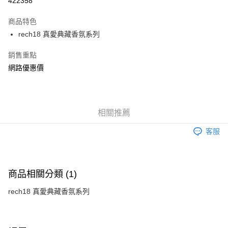
422358
LINE Pay
商品特色
Apple Pay
rech18 真愛典藏香氛系列
街口支付
銷售重點
網路優惠價
AFTEE先享後付
相關說明
【關於「AFTEE先享後付」】
ATM付款
AFTEE先享後付是「在收到商品之後才付款」的支付方式。 讓您購物簡單
便利好安心！
相關推薦
１．簡單：不需註冊會員、不需綁卡、不需儲值。
運送方式
２．便利：只要手機號碼，簡訊認證，即可結帳。
客服
３．安心：先確認商品／服務後，再付款。
全家付款取貨
每筆NT$150，滿NT$1,200(含以上)免運費
【「AFTEE先享後付」結帳流程】
１．於結帳方式選擇「AFTEE先享後付」後，將跳轉至「AFTEE先享後付」
商品相關分類 (1)
7-11付款取貨
結帳頁面，進行簡訊認證並確認金額後，即可完成結帳。
２．訂單成立數日內，您將收到繳費通知簡訊。
每筆NT$150，滿NT$1,200(含以上)免運費
rech18 真愛典藏香氛系列
３．收到繳費通知簡訊後14天內，點擊此簡訊中的連結，可透過四大超商／
ATM／網路銀行／等多元方式進行付款，方視為交易完成。
宅配
※ 請注意：結帳手續完成當下不需立刻繳費，但若您需要取消訂單，請聯絡
每筆NT$150，滿NT$1,200(含以上)免運費
購買商品的店家。未經商家同意取消之訂單仍視為有效，需透過AFTEE先享