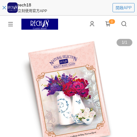
rech18
開啟APP
立刻使用官方APP
0
1
/
1