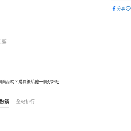
【關於「A
rech18
ATM付款
AFTEE
分享
便利好安
１．簡單
２．便利
運送方式
３．安心
全家付款
【「AFT
推薦
每筆NT$1
１．於結帳
付」結帳
7-11付款
２．訂單
３．收到繳
每筆NT$1
／ATM／
※ 請注意
宅配
絡購買商品
先享後付
每筆NT$1
個商品嗎？購買後給他一個好評吧
※ 交易是
是否繳費成
付客戶支
熱銷
全站排行
【注意事
１．透過由
交易，需
求債權轉
２．關於