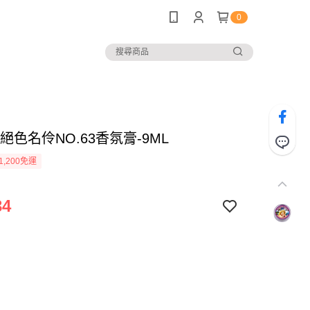
0
18-絕色名伶NO.63香氛膏-9ML
1,200免運
34