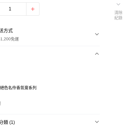
清除
紀錄
送方式
1,200免運
次付款
付款
18 絕色名伶香氛膏系列
價
享後付
類 (1)