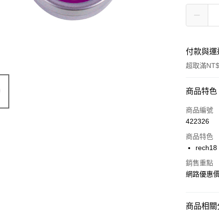
付款與運
超取滿NT$
付款方式
商品特色
信用卡一
商品編號
422326
超商取貨
商品特色
LINE Pay
rech
Apple Pay
銷售重點
網路優惠
街口支付
AFTEE先
商品相關分
相關說明