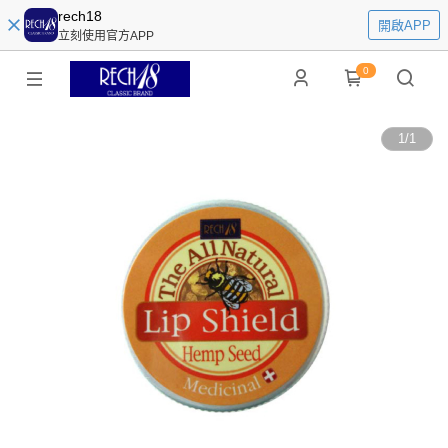
rech18
開啟APP
立刻使用官方APP
0
1
/
1