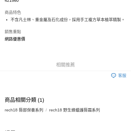
421560
LINE Pay
商品特色
Apple Pay
不含凡士林、重金屬及石化成份，採用手工複方草本植萃精製。
街口支付
銷售重點
網路優惠價
AFTEE先享後付
相關說明
【關於「AFTEE先享後付」】
ATM付款
AFTEE先享後付是「在收到商品之後才付款」的支付方式。 讓您購物簡單
便利好安心！
相關推薦
１．簡單：不需註冊會員、不需綁卡、不需儲值。
運送方式
２．便利：只要手機號碼，簡訊認證，即可結帳。
客服
３．安心：先確認商品／服務後，再付款。
全家付款取貨
每筆NT$150，滿NT$1,200(含以上)免運費
【「AFTEE先享後付」結帳流程】
１．於結帳方式選擇「AFTEE先享後付」後，將跳轉至「AFTEE先享後付」
商品相關分類 (1)
7-11付款取貨
結帳頁面，進行簡訊認證並確認金額後，即可完成結帳。
２．訂單成立數日內，您將收到繳費通知簡訊。
每筆NT$150，滿NT$1,200(含以上)免運費
rech18 唇部保養系列
rech18 野生蜂蠟護唇霜系列
３．收到繳費通知簡訊後14天內，點擊此簡訊中的連結，可透過四大超商／
ATM／網路銀行／等多元方式進行付款，方視為交易完成。
宅配
※ 請注意：結帳手續完成當下不需立刻繳費，但若您需要取消訂單，請聯絡
每筆NT$150，滿NT$1,200(含以上)免運費
購買商品的店家。未經商家同意取消之訂單仍視為有效，需透過AFTEE先享