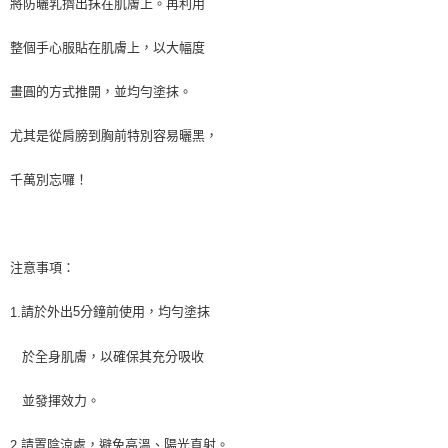
將防曬乳擠出抹在肌膚上。再利用
整個手心服貼在肌膚上，以大幅度
畫圓的方式推開，並均勻塗抹。
尤其是從肩膀到胸前特別容易曬黑，
千萬別忘囉！
注意事項：
請於外出5分鐘前使用，均勻塗抹
1.
於全身肌膚，以確保其充分吸收
並發揮效力。
請置陰涼處，避免高溫、陽光直射。
2.