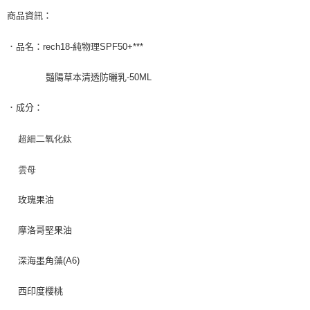
２．訂單成立數日內，您將收到繳費通知簡訊。
商品資訊：
每筆NT$150，滿NT$1,200(含以上)免運費
３．收到繳費通知簡訊後14天內，點擊此簡訊中的連結，可透過四大超商／
ATM／網路銀行／等多元方式進行付款，方視為交易完成。
宅配
．品名：rech18-純物理SPF50+***
※ 請注意：結帳手續完成當下不需立刻繳費，但若您需要取消訂單，請聯絡
每筆NT$150，滿NT$1,200(含以上)免運費
購買商品的店家。未經商家同意取消之訂單仍視為有效，需透過AFTEE先享
後付繳納相關費用。
豔陽草本清透防曬乳-50ML
※ 交易是否成功請以「AFTEE先享後付 」之結帳頁面顯示為準，若有關於
是否繳費成功／繳費後需取消欲退款等相關疑問，請聯繫「AFTEE先享後付
．成分：
客戶支援中心」
https://netprotections.freshdesk.com/support/home
【注意事項】
超細二氧化鈦
１．透過由恩沛科技股份有限公司提供之「AFTEE先享後付」服務完成之交
易，需依本服務之必要範圍內提供個人資料，並將交易相關給付款項請求債
雲母
權轉讓予恩沛科技股份有限公司。
２．關於個人資料處理事宜，請瀏覽以下網址：
https://aftee.tw/terms/#terms3
玫瑰果油
３．未成年的使用者請事先徵得法定代理人或監護人之同意方可使用
「AFTEE先享後付」，若未經同意申辦者引起之損失，本公司不負相關責
摩洛哥堅果油
任。
４．使用「AFTEE先享後付」時，將依據個別帳號之用戶狀況，依本公司即
時審查核予不同之上限額度；若仍有額度不足之情形，本公司將視審查結果
深海墨角藻(A6)
請求用戶進行身份認證。
５．嚴禁一人註冊多個帳號或使用他人資訊註冊。若發現惡意使用之情形，
西印度櫻桃
恩沛科技股份有限公司將有權停止該用戶之使用額度並採取法律行動。