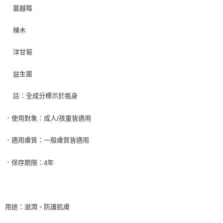
蔓越莓
辣木
洋甘菊
益生菌
註：全成分標示於瓶身
．使用對象：成人
孩童皆適用
/
．適用膚質：一般膚質皆適用
．保存期限：
年
4
用途：滋潤、防護肌膚