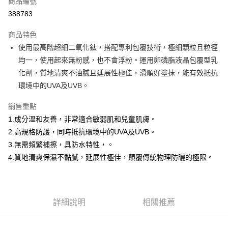
商品編號
超商取貨付款
388783
LINE Pay
商品特色
Apple Pay
使用最高階超細二氧化鈦，搭配專利包覆技術，極細顆粒且粒徑
均一，使用起來無粉感，也不會浮粉。運用卵磷脂液晶包覆型乳
街口支付
化劑，質地清爽不油膩且延展性極佳，滑順好塗抹，能有效抵抗
悠遊付
環境中的UVA及UVB。
Google Pay
銷售重點
1.成分溫和友善，非常適合敏弱肌和兒童肌膚。
AFTEE先享後付
2.高規格防護，同時抵抗環境中的UVA及UVB。
相關說明
3.無需頻繁補擦，具防水特性，。
【關於「AFTEE先享後付」】
ATM付款
AFTEE先享後付是「在收到商品之後才付款」的支付方式。 讓您購物簡單
4.質地清爽保濕不黏膩，延展性極佳，顛覆傳統物理防曬的極限。
便利好安心！
１．簡單：不需註冊會員、不需綁卡、不需儲值。
運送方式
２．便利：只要手機號碼，簡訊認證，即可結帳。
３．安心：先確認商品／服務後，再付款。
全家付款取貨
詳細說明
相關推薦
每筆NT$150，滿NT$1,200(含以上)免運費
【「AFTEE先享後付」結帳流程】
１．於結帳方式選擇「AFTEE先享後付」後，將跳轉至「AFTEE先享後付」
7-11付款取貨
結帳頁面，進行簡訊認證並確認金額後，即可完成結帳。