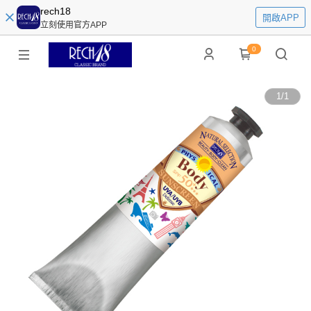
rech18
開啟APP
立刻使用官方APP
0
1
/
1