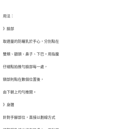
用法：
》臉部
取適量的防曬乳於手心，分別點在
雙頰、額頭、鼻子、下巴。用指腹
仔細點拍推勻臉部每一處，
頸部則點在數個位置後，
由下朝上均勻推開。
》身體
針對手腳部位，直接以劃線方式