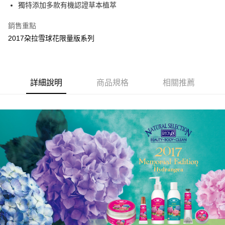
Apple Pay
獨特添加多款有機認證草本植萃
街口支付
銷售重點
2017朶拉雪球花限量版系列
AFTEE先享後付
相關說明
【關於「AFTEE先享後付」】
ATM付款
AFTEE先享後付是「在收到商品之後才付款」的支付方式。 讓您購物簡單
便利好安心！
詳細說明
商品規格
相關推薦
１．簡單：不需註冊會員、不需綁卡、不需儲值。
運送方式
２．便利：只要手機號碼，簡訊認證，即可結帳。
３．安心：先確認商品／服務後，再付款。
全家付款取貨
每筆NT$150，滿NT$1,200(含以上)免運費
【「AFTEE先享後付」結帳流程】
１．於結帳方式選擇「AFTEE先享後付」後，將跳轉至「AFTEE先享後付」
7-11付款取貨
結帳頁面，進行簡訊認證並確認金額後，即可完成結帳。
２．訂單成立數日內，您將收到繳費通知簡訊。
每筆NT$150，滿NT$1,200(含以上)免運費
３．收到繳費通知簡訊後14天內，點擊此簡訊中的連結，可透過四大超商／
ATM／網路銀行／等多元方式進行付款，方視為交易完成。
宅配
※ 請注意：結帳手續完成當下不需立刻繳費，但若您需要取消訂單，請聯絡
每筆NT$150，滿NT$1,200(含以上)免運費
購買商品的店家。未經商家同意取消之訂單仍視為有效，需透過AFTEE先享
後付繳納相關費用。
※ 交易是否成功請以「AFTEE先享後付 」之結帳頁面顯示為準，若有關於
是否繳費成功／繳費後需取消欲退款等相關疑問，請聯繫「AFTEE先享後付