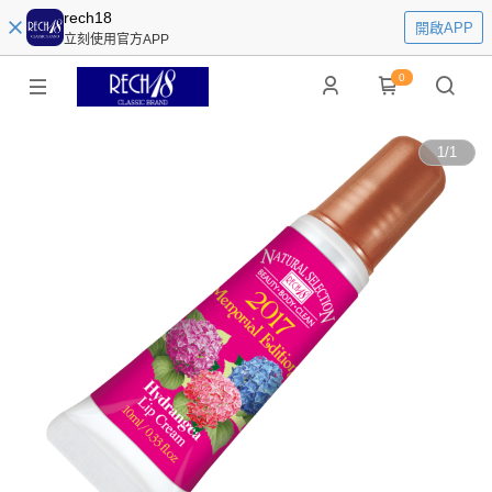
rech18
開啟APP
立刻使用官方APP
0
1
/
1