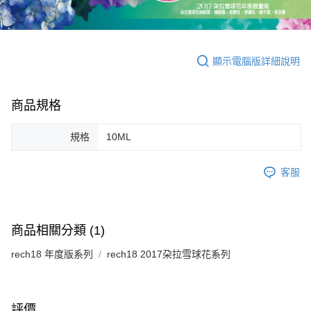
客戶支援中心」
https://netprotections.freshdesk.com/support/home
【注意事項】
１．透過由恩沛科技股份有限公司提供之「AFTEE先享後付」服務完成之交
易，需依本服務之必要範圍內提供個人資料，並將交易相關給付款項請求債
顯示電腦版詳細說明
權轉讓予恩沛科技股份有限公司。
２．關於個人資料處理事宜，請瀏覽以下網址：
https://aftee.tw/terms/#terms3
３．未成年的使用者請事先徵得法定代理人或監護人之同意方可使用
商品規格
「AFTEE先享後付」，若未經同意申辦者引起之損失，本公司不負相關責
任。
規格
10ML
４．使用「AFTEE先享後付」時，將依據個別帳號之用戶狀況，依本公司即
時審查核予不同之上限額度；若仍有額度不足之情形，本公司將視審查結果
請求用戶進行身份認證。
客服
５．嚴禁一人註冊多個帳號或使用他人資訊註冊。若發現惡意使用之情形，
恩沛科技股份有限公司將有權停止該用戶之使用額度並採取法律行動。
商品相關分類 (1)
rech18 年度版系列
rech18 2017朶拉雪球花系列
評價